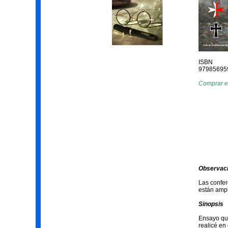
ISBN
97985695
Comprar 
Observaci
Las confer
están ampl
Sinopsis
Ensayo que
realicé en